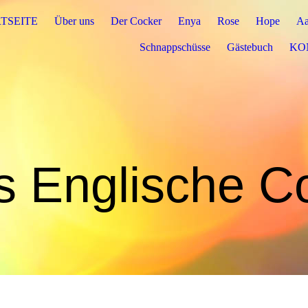
TSEITE
Über uns
Der Cocker
Enya
Rose
Hope
Aa
Schnappschüsse
Gästebuch
KO
s Englische C